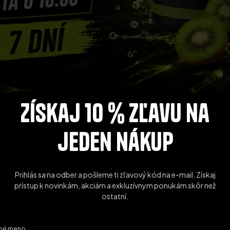
Získaj 10 % zľavu na
jeden nákup
Prihlás sa na odber a pošleme ti zľavový kód na e-mail. Získaj
prístup k novinkám, akciám a exkluzívnym ponukám skôr než
ostatní.
tné meno