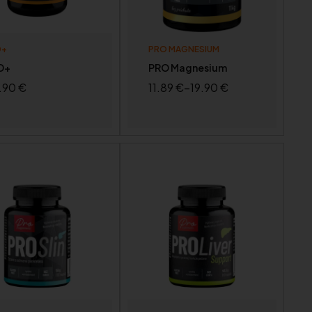
D+
PRO MAGNESIUM
D+
PRO Magnesium
.90
€
11.89
€
–
19.90
€
VIAC INFO
VÝBER MOŽNOSTÍ