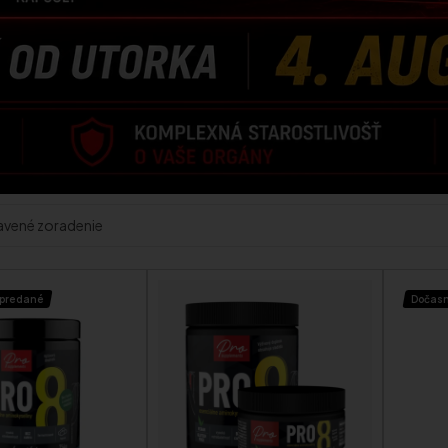
ypredané
Dočas