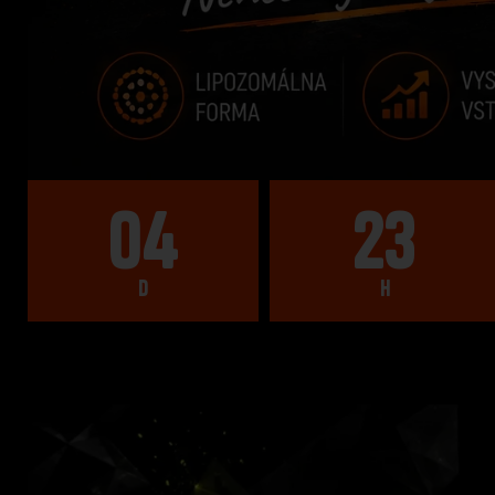
04
23
D
H