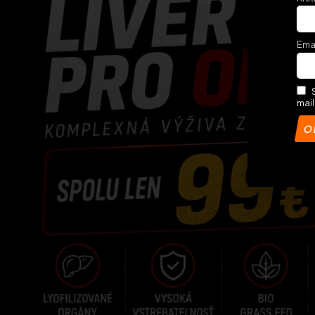
Ema
mail