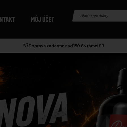
ntakt
Môj účet
Doprava zadarmo nad 150 € v rámci SR