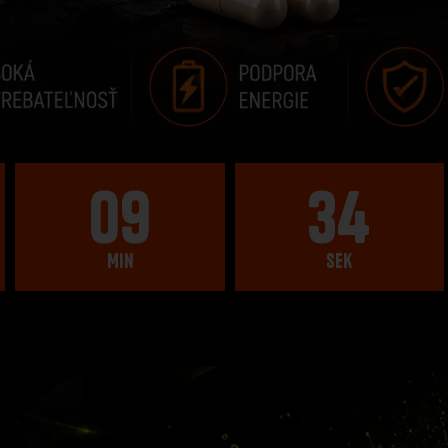
09
32
Min
Sek