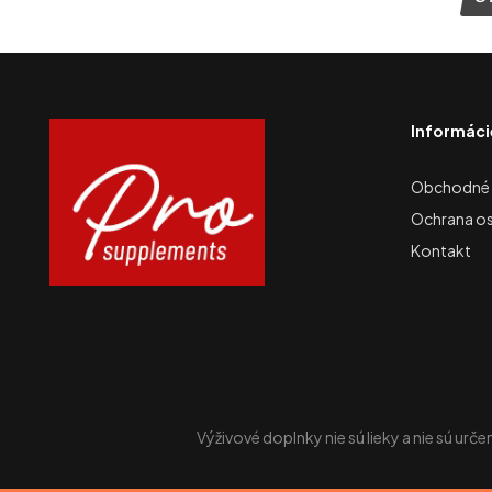
Informáci
Obchodné
Ochrana o
Kontakt
Výživové doplnky nie sú lieky a nie sú urč