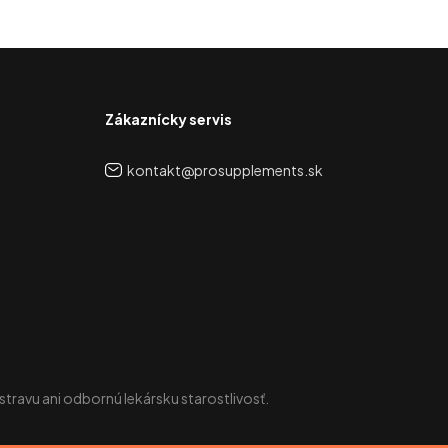
Zákaznícky servis
kontakt@prosupplements.sk
 stravu ani odbornú lekársku starostlivosť.