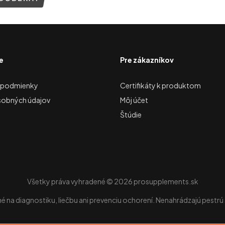
e
Pre zákazníkov
 podmienky
Certifikáty k produktom
sobných údajov
Môj účet
Štúdie
Všetky práva vyhradené © 2026 prosupplements.sk
ené na diagnostiku, liečbu ani prevenciu ochorení. Nenahrádzajú pestrú