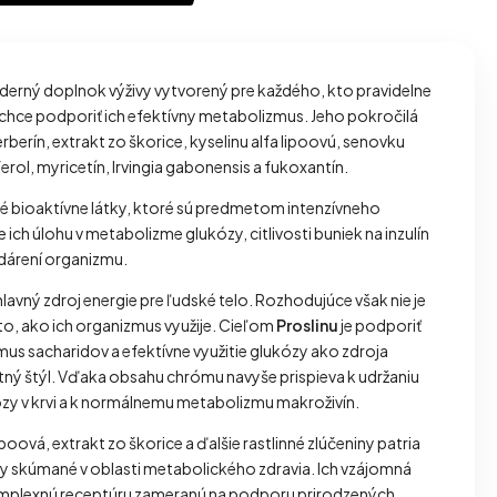
erný doplnok výživy vytvorený pre každého, kto pravidelne
chce podporiť ich efektívny metabolizmus. Jeho pokročilá
berín, extrakt zo škorice, kyselinu alfa lipoovú, senovku
ol, myricetín, Irvingia gabonensis a fukoxantín.
né bioaktívne látky, ktoré sú predmetom intenzívneho
ch úlohu v metabolizme glukózy, citlivosti buniek na inzulín
árení organizmu.
lavný zdroj energie pre ľudské telo. Rozhodujúce však nie je
j to, ako ich organizmus využije. Cieľom
Proslinu
je podporiť
s sacharidov a efektívne využitie glukózy ako zdroja
otný štýl. Vďaka obsahu chrómu navyše prispieva k udržaniu
ózy v krvi a k normálnemu metabolizmu makroživín.
ipoová, extrakt zo škorice a ďalšie rastlinné zlúčeniny patria
ky skúmané v oblasti metabolického zdravia. Ich vzájomná
mplexnú receptúru zameranú na podporu prirodzených