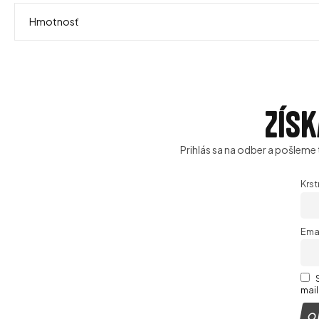
Hmotnosť
Získ
Prihlás sa na odber a pošleme 
Krs
Ema
mail