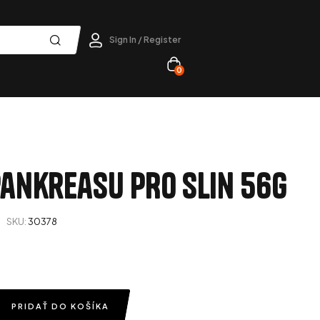
Sign In / Register
0
ankreasu PRO Slin 56g
SKU:
30378
PRIDAŤ DO KOŠÍKA