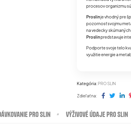
procesov organizmu súvi
Proslin
je vhodný pre šp
pozornosť svojmu meta
na vedecky skúmaných zl
Proslin
predstavuje int
Podporte svoje telo kv
využitie energie a met
Kategória:
PRO SLIN
Faceboo
Twitt
Li
Zdieľať na:
Dávkovanie PRO Slin
Výživové údaje PRO Slin