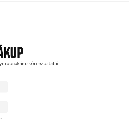
nákup
ívnym ponukám skôr než ostatní.
e-