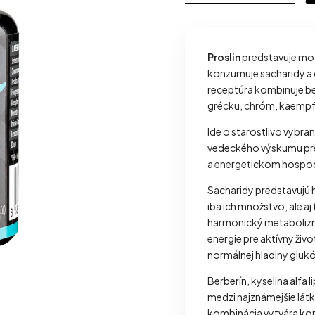
Proslin
predstavuje mod
konzumuje sacharidy a 
receptúra kombinuje ber
grécku, chróm, kaempfer
Ide o starostlivo vybra
vedeckého výskumu pre i
a energetickom hospod
Sacharidy predstavujú h
iba ich množstvo, ale a
harmonický metabolizmu
energie pre aktívny živ
normálnej hladiny gluk
Berberín, kyselina alfa l
medzi najznámejšie lát
kombinácia vytvára ko