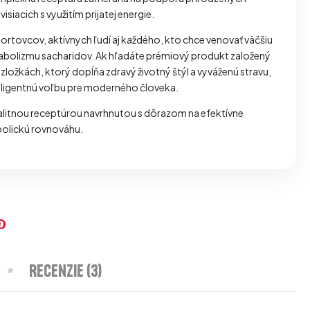
siacich s využitím prijatej energie.
ortovcov, aktívnych ľudí aj každého, kto chce venovať väčšiu
bolizmu sacharidov. Ak hľadáte prémiový produkt založený
ožkách, ktorý dopĺňa zdravý životný štýl a vyváženú stravu,
eligentnú voľbu pre moderného človeka.
alitnou receptúrou navrhnutou s dôrazom na efektívne
abolickú rovnováhu.
k
er
nkedin
Pinterest
Recenzie (3)