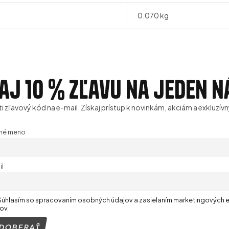
0.070 kg
aj 10 % zľavu na jeden 
ti zľavový kód na e-mail. Získaj prístup k novinkám, akciám a exkluz
tné meno
il
Súhlasím so spracovaním osobných údajov a zasielaním marketingových 
ov.