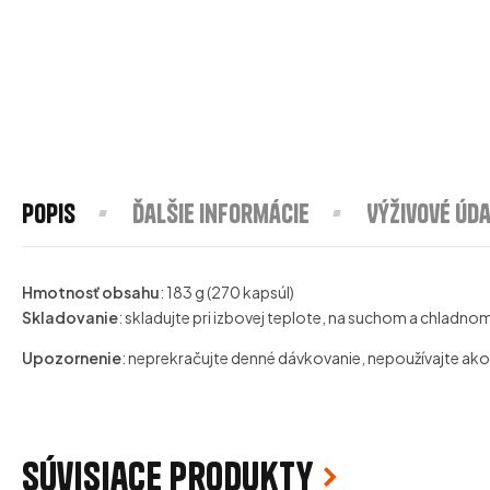
Popis
Ďalšie informácie
Výživové úda
Hmotnosť obsahu
: 183 g (270 kapsúl)
Skladovanie
: skladujte pri izbovej teplote, na suchom a chladn
Upozornenie
: neprekračujte denné dávkovanie, nepoužívajte ak
Súvisiace produkty