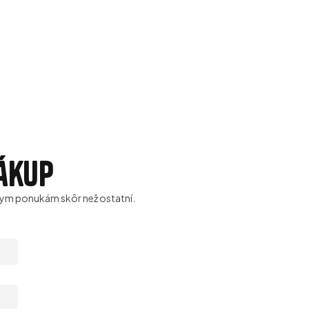
nákup
ívnym ponukám skôr než ostatní.