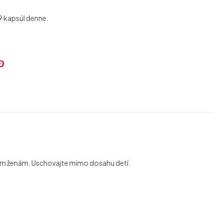
 9 kapsúl denne.
k
er
nkedin
Pinterest
cim ženám. Uschovajte mimo dosahu detí.