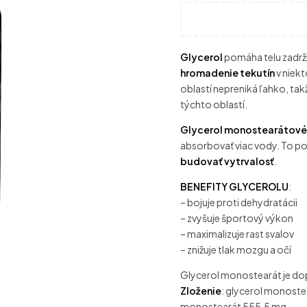
Glycerol
pomáha telu zadrži
hromadenie tekutín
v niekt
oblastí nepreniká ľahko, tak
týchto oblastí.
Glycerol monostearátové
absorbovať viac vody. To
budovať vytrvalosť
.
BENEFITY GLYCEROLU
:
– bojuje proti dehydratácii
– zvyšuje športový výkon
– maximalizuje rast svalov
– znižuje tlak mozgu a očí
Glycerol monostearát je dop
Zloženie
: glycerol monostea
monostearát 555,5 mg.