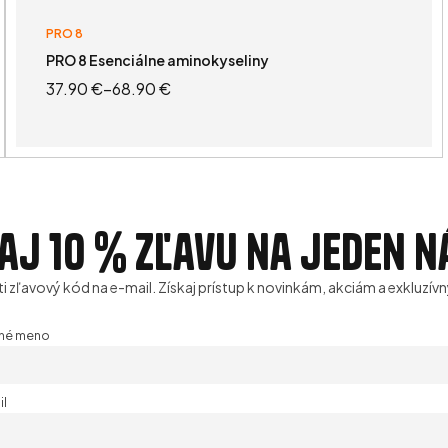
PRO 8
PRO 8 Esenciálne aminokyseliny
37.90
€
–
68.90
€
VÝBER MOŽNOSTÍ
aj 10 % zľavu na jeden 
ti zľavový kód na e-mail. Získaj prístup k novinkám, akciám a exkluz
tné meno
il