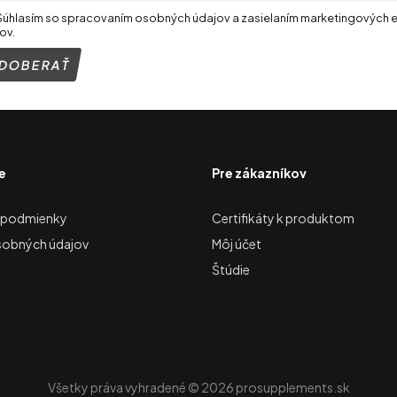
Súhlasím so spracovaním osobných údajov a zasielaním marketingových 
ov.
e
Pre zákazníkov
 podmienky
Certifikáty k produktom
sobných údajov
Môj účet
Štúdie
Všetky práva vyhradené © 2026 prosupplements.sk