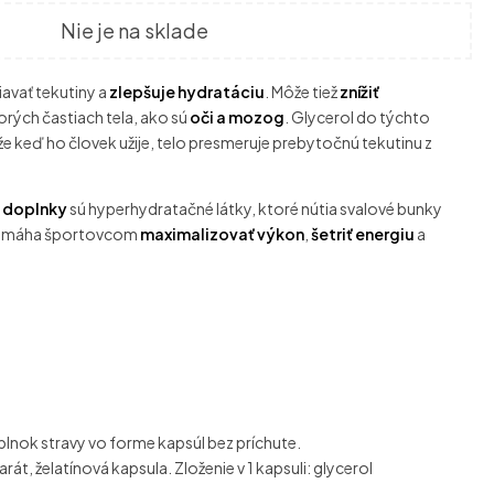
Nie je na sklade
avať tekutiny a
zlepšuje hydratáciu
. Môže tiež
znížiť
orých častiach tela, ako sú
oči a mozog
. Glycerol do týchto
že keď ho človek užije, telo presmeruje prebytočnú tekutinu z
 doplnky
sú hyperhydratačné látky, ktoré nútia svalové bunky
 pomáha športovcom
maximalizovať výkon
,
šetriť energiu
a
lnok stravy vo forme kapsúl bez príchute.
rát, želatínová kapsula. Zloženie v 1 kapsuli: glycerol