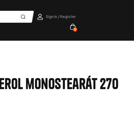
Sign In / Register
0
cerol monostearát 270