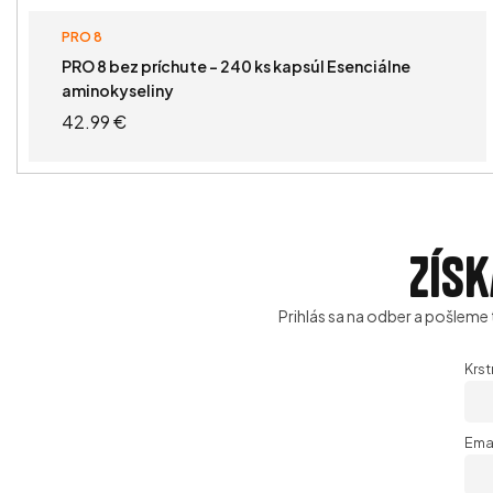
PRO 8
PRO 8 bez príchute – 240 ks kapsúl Esenciálne
aminokyseliny
42.99
€
VIAC INFO
Získ
Prihlás sa na odber a pošleme 
Krs
Ema