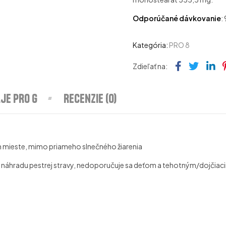
Odporúčané dávkovanie
:
Kategória:
PRO 8
Faceboo
Twitt
Li
Zdieľať na:
je PRO G
Recenzie (0)
om mieste, mimo priameho slnečného žiarenia
o náhradu pestrej stravy, nedoporučuje sa deťom a tehotným/dojčia