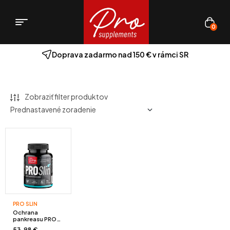
0
Doprava zadarmo nad 150 € v rámci SR
Zobraziť filter produktov
PRO SLIN
Ochrana
pankreasu PRO
Slin 56g
53.98
€