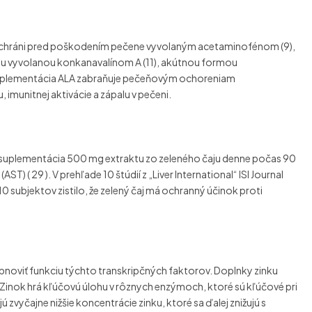
torý chráni pred poškodením pečene vyvolaným acetaminofénom (9),
u vyvolanou konkanavalínom A (11), akútnou formou
 suplementácia ALA zabraňuje pečeňovým ochoreniam
munitnej aktivácie a zápalu v pečeni.
e suplementácia 500 mg extraktu zo zeleného čaju denne počas 90
 ( 29 ). V prehľade 10 štúdií z „Liver International“ ISI Journal
subjektov zistilo, že zelený čaj má ochranný účinok proti
obnoviť funkciu týchto transkripčných faktorov. Doplnky zinku
ne. Zinok hrá kľúčovú úlohu v rôznych enzýmoch, ktoré sú kľúčové pri
zvyčajne nižšie koncentrácie zinku, ktoré sa ďalej znižujú s