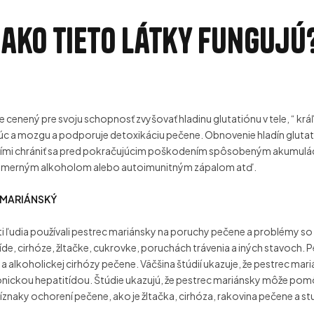
 ako tieto látky fungujú
je cenený pre svoju schopnosť zvyšovať hladinu glutatiónu v tele, “ 
ľúc a mozgu a podporuje detoxikáciu pečene. Obnovenie hladín glut
ími chrániť sa pred pokračujúcim poškodením spôsobeným akumulác
admerným alkoholom alebo autoimunitným zápalom atď.
 MARIÁNSKÝ
i ľudia používali pestrec mariánsky na poruchy pečene a problémy s
tíde, cirhóze, žltačke, cukrovke, poruchách trávenia a iných stavoch. 
 a alkoholickej cirhózy pečene. Väčšina štúdií ukazuje, že pestrec mariá
onickou hepatitídou. Štúdie ukazujú, že pestrec mariánsky môže pom
ríznaky ochorení pečene, ako je žltačka, cirhóza, rakovina pečene a 