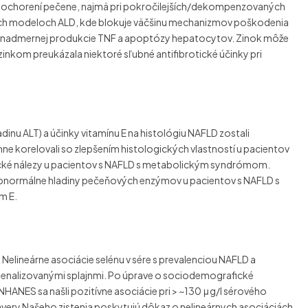
h ochorení pečene, najmä pri pokročilejších/dekompenzovaných
nych modeloch ALD, kde blokuje väčšinu mechanizmov poškodenia
u, nadmernej produkcie TNF a apoptózy hepatocytov. Zinok môže
 zinkom preukázala niektoré sľubné antifibrotické účinky pri
adinu ALT) a účinky vitamínu E na histológiu NAFLD zostali
 korelovali so zlepšením histologických vlastností u pacientov
ologické nálezy u pacientov s NAFLD s metabolickým syndrómom.
abnormálne hladiny pečeňových enzýmov u pacientov s NAFLD s
m E.
l. Nelineárne asociácie selénu v sére s prevalenciou NAFLD a
penalizovanými splajnmi. Po úprave o sociodemografické
NHANES sa našli pozitívne asociácie pri > ~130 μg/l sérového
. Závery Našeho zistenia poskytujú dôkaz o nelineárnych asociáciách