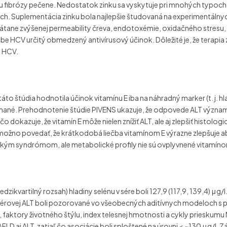
u fibrózy pečene. Nedostatok zinku sa vyskytuje pri mnohých typoc
ch. Suplementácia zinku bola najlepšie študovaná na experimentál
rátane zvýšenej permeability čreva, endotoxémie, oxidačného stres
ečbe HCV určitý obmedzený antivírusový účinok. Dôležité je, že terapia
j HCV.
áto štúdia hodnotila účinok vitamínu E iba na náhradný marker (t. j. hl
ané. Prehodnotenie štúdie PIVENS ukazuje, že odpovede ALT významne
čo dokazuje, že vitamín E môže nielen znížiť ALT, ale aj zlepšiť hist
ožno povedať, že krátkodobá liečba vitamínom E výrazne zlepšuje 
kým syndrómom, ale metabolické profily nie sú ovplyvnené vitamíno
dzikvartilný rozsah) hladiny selénu v sére boli 127,9 (117,9, 139,4) μg/
 sérovej ALT boli pozorované vo všeobecných aditívnych modeloch s 
faktory životného štýlu, index telesnej hmotnosti a cykly prieskumu 
AFLD aj ALT, zatiaľ čo asociácie boli sploštené na úrovni < ~130 μg/l