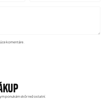
udúce komentáre.
nákup
ívnym ponukám skôr než ostatní.