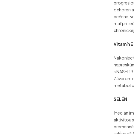
progresio
ochorenia
pečene, v
mať pri li
chronicke
Vitamín E
Nakoniec t
nepreskúm
s NASH.13 
Záverom m
metabolic
SELÉN
Medián (me
aktivitou
premenné, 
selénu s N