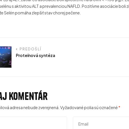
elénu s aktivitou ALT a prevalenciou NAFLD. Pozitívne asociácie boli
že Selén pomáha zlepšiť stav chorej pečene.
PREDOŠLÍ
Proteínová syntéza
aj komentár
ilová adresa nebude zverejnená.
Vyžadované polia sú označené
*