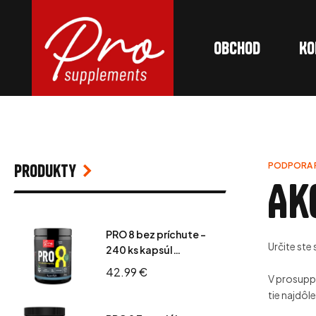
Obchod
Ko
Produkty
PODPORA 
Ak
PRO 8 bez príchute -
Určite ste
240 ks kapsúl
Esenciálne
42.99
€
V prosuppl
aminokyseliny
tie najdôl