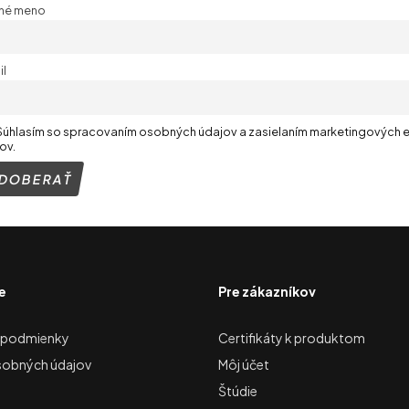
tné meno
il
Súhlasím so spracovaním osobných údajov a zasielaním marketingových 
ov.
e
Pre zákazníkov
 podmienky
Certifikáty k produktom
sobných údajov
Môj účet
Štúdie