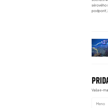
sérového s
podporiť, 
Prid
Vaša e-ma