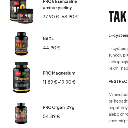
PRO 8 Esenciálne
aminokyseliny
Tak
37.90
€
–
68.90
€
L-cysteín
NAD+
44.90
€
L-cysteín 
funkciu p
schopnejš
liekmi, n
PRO Magnesium
PESTREC
11.89
€
–
19.90
€
V minulost
pri hepati
PRO Organ 129g
hepatitídy
alebo chr
54.89
€
zmierniť p