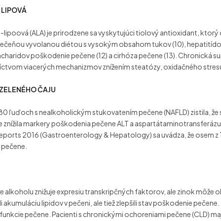
 LIPOVÁ
-lipoová (ALA) je prirodzene sa vyskytujúci tiolový antioxidant, k
ečeňou vyvolanou diétou s vysokým obsahom tukov (10), hepatitído
acharidov poškodenie pečene (12) a cirhóza pečene (13). Chronická
ctvom viacerých mechanizmov znížením steatózy, oxidačného stresu, i
 ZELENÉHO ČAJU
 80 ľuďoch s nealkoholickým stukovatením pečene (NAFLD) zistila, ž
e znížila markery poškodenia pečene ALT a aspartátaminotransferázu (AST)
eports 2016 (Gastroenterology & Hepatology) sa uvádza, že osem z 10 
 pečene.
e alkoholu znižuje expresiu transkripčných faktorov, ale zinok môže 
žili akumuláciu lipidov v pečeni, ale tiež zlepšili stav poškodenie peče
 funkcie pečene. Pacienti s chronickými ochoreniami pečene (CLD) majú 