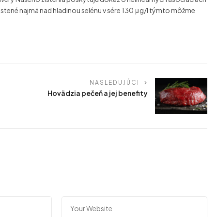
 zistené najmä nad hladinou selénu v sére 130 μg/l týmto môžme
NASLEDUJÚCI
Hovädzia pečeň a jej benefity