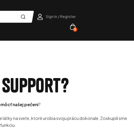
Sign In / Register
0
 support?
omôcť našej pečeni
?
e látky na svete, ktoré urobia svoju prácu dokonale. Zoskupili sme
 funkciu.