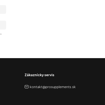
e-
Zákaznícky servis
kontakt@prosupplements.sk