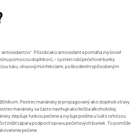
?
kráľ antioxidantov“. Pôsobí ako antioxidant a pomáha zvyšovať
atiónu pomocou doplnkov L – cystein robí pečeňové bunky
iou tuku, vírusovými infekciami, poškodením spôsobeným
o žlčníkom. Pestrec mariánsky je propagovaný ako doplnok stravy
Pestrec mariánsky sa často navrhuje ako liečba alkoholickej
nsky zlepšuje funkciu pečene a zvyšuje prežitie u ľudí s cirhózou
ôcť znížiť zápal a podporiť opravu pečeňových buniek. To pomôže
stukovatenie pečene