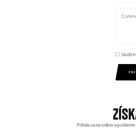
Uložiť
PR
Získ
Prihlás sa na odber a pošleme 