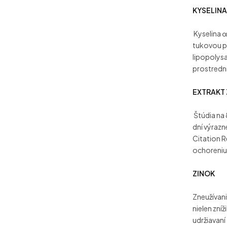
KYSELINA
Kyselina α
tukovou p
lipopolys
prostrední
EXTRAKT
Štúdia na
dní výrazn
Citation R
ochoreniu
ZINOK
Zneužívani
nielen zní
udržiavaní