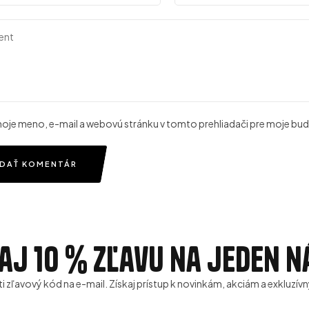
 moje meno, e-mail a webovú stránku v tomto prehliadači pre moje b
IDAŤ KOMENTÁR
aj 10 % zľavu na jeden 
ti zľavový kód na e-mail. Získaj prístup k novinkám, akciám a exkluz