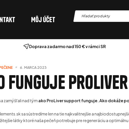
ntakt
Môj účet
Doprava zadarmo nad 150 € v rámci SR
PEČENE
6. MARCA 2023
o funguje ProLiver
 sa zamýšľali nad tým
ako ProLiver support funguje. Ako dokáže p
ements.sk sa sústredíme len na tie najkvalitnejšie a najbiodostupnejši
ežitejšie látky ktoré naša pečeň potrebuje pre regeneráciu a optimálnu