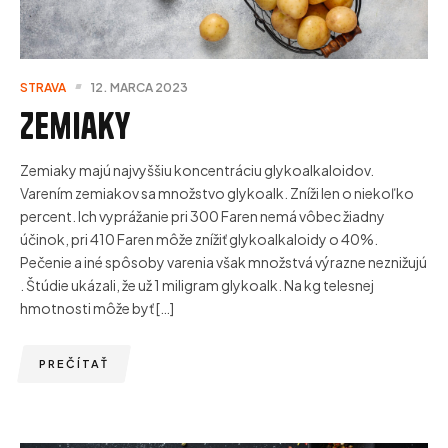
STRAVA
12. MARCA 2023
Zemiaky
Zemiaky majú najvyššiu koncentráciu glykoalkaloidov.
Varením zemiakov sa množstvo glykoalk. Zníži len o niekoľko
percent. Ich vyprážanie pri 300 Faren nemá vôbec žiadny
účinok, pri 410 Faren môže znížiť glykoalkaloidy o 40%.
Pečenie a iné spôsoby varenia však množstvá výrazne neznižujú
. Štúdie ukázali, že už 1 miligram glykoalk. Na kg telesnej
hmotnosti môže byť […]
PREČÍTAŤ