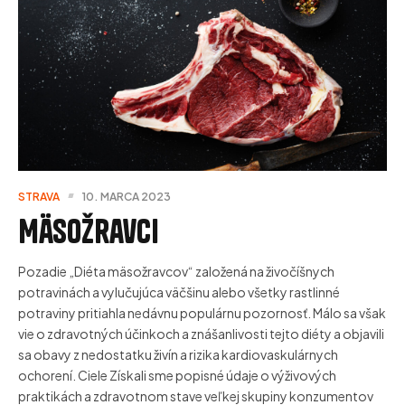
STRAVA
10. MARCA 2023
Mäsožravci
Pozadie „Diéta mäsožravcov“ založená na živočíšnych
potravinách a vylučujúca väčšinu alebo všetky rastlinné
potraviny pritiahla nedávnu populárnu pozornosť. Málo sa však
vie o zdravotných účinkoch a znášanlivosti tejto diéty a objavili
sa obavy z nedostatku živín a rizika kardiovaskulárnych
ochorení. Ciele Získali sme popisné údaje o výživových
praktikách a zdravotnom stave veľkej skupiny konzumentov