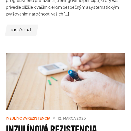
progresívneho preťaženia, tréningového princípu, ktorý vás
privedie bližšie k vašim cieľom bezpečným a systematickým
zvyšovaním náročnosti vašich […]
PREČÍTAŤ
INZULÍNOVÁ REZISTENCIA
12. MARCA 2023
Inzulínová rezistencia