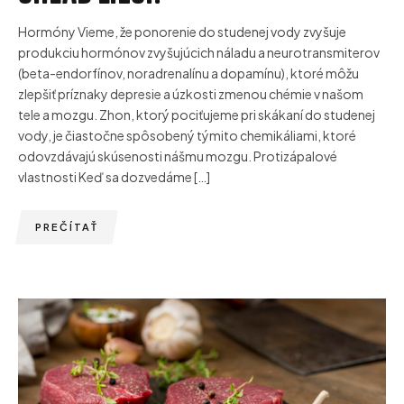
Hormóny Vieme, že ponorenie do studenej vody zvyšuje
produkciu hormónov zvyšujúcich náladu a neurotransmiterov
(beta-endorfínov, noradrenalínu a dopamínu), ktoré môžu
zlepšiť príznaky depresie a úzkosti zmenou chémie v našom
tele a mozgu. Zhon, ktorý pociťujeme pri skákaní do studenej
vody, je čiastočne spôsobený týmito chemikáliami, ktoré
odovzdávajú skúsenosti nášmu mozgu. Protizápalové
vlastnosti Keď sa dozvedáme […]
PREČÍTAŤ