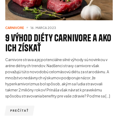
CARNIVORE
16. MARCA 2023
9 výhod diéty carnivore a ako
ich získať
Carnivore strava a jej potenciálne silné výhody sú novinkou v
aréne diétnych trendov. Nadšenci stravy carnivore však
považujú túto novodobú celomäsovú diétu za starodávnu. A
množstvo nedávnych výskumov podporuje názor, že
hyperkarnivorizmus bol spôsob, akým sa ľudia stravovali
takmer 2 milióny rokov! Prináša však návrat k pravekému
spôsobu stravovania benefity pre vaše zdravie? Poďme sa […]
PREČÍTAŤ