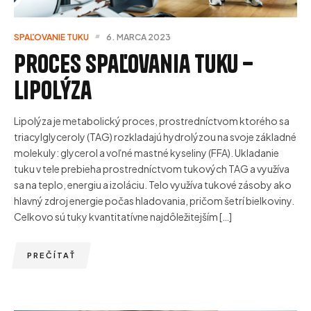
SPAĽOVANIE TUKU
6. MARCA 2023
Proces spaľovania tuku –
lipolýza
Lipolýza je metabolický proces, prostredníctvom ktorého sa
triacylglyceroly (TAG) rozkladajú hydrolýzou na svoje základné
molekuly: glycerol a voľné mastné kyseliny (FFA). Ukladanie
tuku v tele prebieha prostredníctvom tukových TAG a využíva
sa na teplo, energiu a izoláciu. Telo využíva tukové zásoby ako
hlavný zdroj energie počas hladovania, pričom šetrí bielkoviny.
Celkovo sú tuky kvantitatívne najdôležitejším […]
PREČÍTAŤ