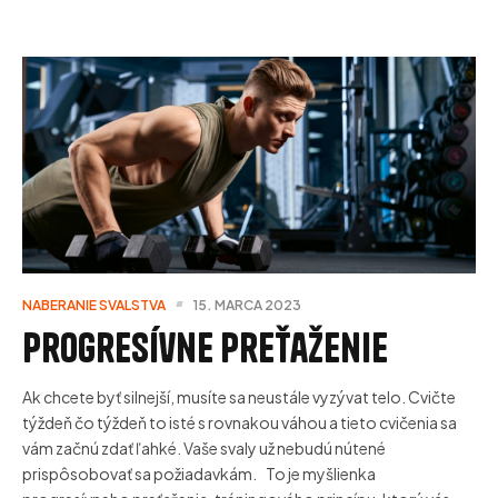
NABERANIE SVALSTVA
15. MARCA 2023
Progresívne preťaženie
Ak chcete byť silnejší, musíte sa neustále vyzývat telo. Cvičte
týždeň čo týždeň to isté s rovnakou váhou a tieto cvičenia sa
vám začnú zdať ľahké. Vaše svaly už nebudú nútené
prispôsobovať sa požiadavkám. To je myšlienka