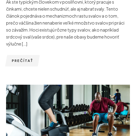
Ak ste typickým človekom v posilňovni, ktorý pracuje s
činkami, chcete nielen schudnúť, ale aj nabrať svaly. Tento
článok pojednáva o mechanizmoch rastu svalov a o tom,
prečo väčšina žien nenaberie veľké množstvo svalov pri práci
so závažím. Hoci existujú rôzne typy svalov, ako napríklad
srdcový sval (vaše srdce), pre naše obavy budeme hovoriť
výlučne […]
PREČÍTAŤ