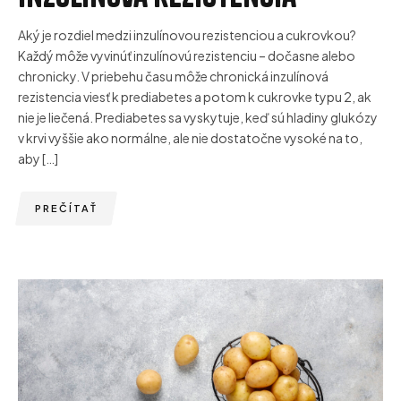
Aký je rozdiel medzi inzulínovou rezistenciou a cukrovkou?
Každý môže vyvinúť inzulínovú rezistenciu – dočasne alebo
chronicky. V priebehu času môže chronická inzulínová
rezistencia viesť k prediabetes a potom k cukrovke typu 2, ak
nie je liečená. Prediabetes sa vyskytuje, keď sú hladiny glukózy
v krvi vyššie ako normálne, ale nie dostatočne vysoké na to,
aby […]
PREČÍTAŤ