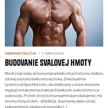
NABERANIE SVALSTVA
7. MARCA 2023
Budovanie svalovej hmoty
Mnohí z nás vedia, že konzumácia bielkovín je kľúčovou zložkou
zdravej a vysoko bielkovinovej stravy. Dnes budeme
vysvetľovať špecifiká toho, ako bielkoviny v strave skutočne
regulujú metabolizmus svalových bielkovín, svalovú hmotu a
svalovú silu. Proteín, ktorý konzumujeme (a produkujeme), má
mnoho rôznych úloh – dôležité je, že prírastky alebo straty
svalovej hmoty závisia od rovnováhy […]