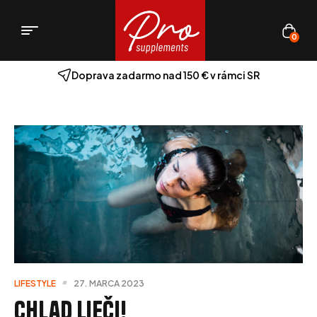
0
Doprava zadarmo nad 150 € v rámci SR
LIFESTYLE
27. MARCA 2023
Chlad lieči!