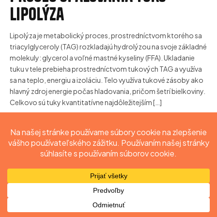
lipolýza
Lipolýza je metabolický proces, prostredníctvom ktorého sa
triacylglyceroly (TAG) rozkladajú hydrolýzou na svoje základné
molekuly: glycerol a voľné mastné kyseliny (FFA). Ukladanie
tuku v tele prebieha prostredníctvom tukových TAG a využíva
sa na teplo, energiu a izoláciu. Telo využíva tukové zásoby ako
hlavný zdroj energie počas hladovania, pričom šetrí bielkoviny.
Celkovo sú tuky kvantitatívne najdôležitejším […]
PREČÍTAŤ
Obchod
Môj účet
Vyhľadať