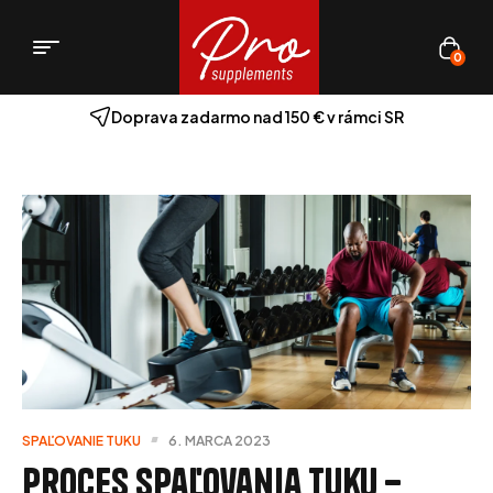
0
Doprava zadarmo nad 150 € v rámci SR
SPAĽOVANIE TUKU
6. MARCA 2023
Proces spaľovania tuku –