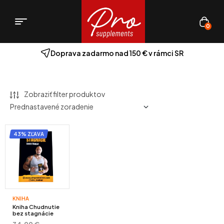
0
Doprava zadarmo nad 150 € v rámci SR
Zobraziť filter produktov
43% ZĽAVA
KNIHA
Kniha Chudnutie
bez stagnácie