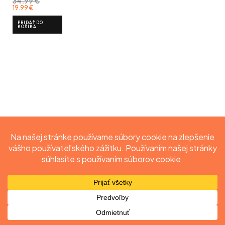
34.99
€
19.99
€
PRIDAŤ DO
KOŠÍKA
Obchod
Môj účet
Vyhľadať